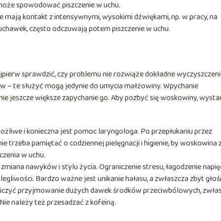
może spowodować piszczenie w uchu.
re mają kontakt z intensywnymi, wysokimi dźwiękami, np. w pracy, na
łuchawek, często odczuwają potem piszczenie w uchu.
ajpierw sprawdzić, czy problemu nie rozwiąże dokładne wyczyszczen
ów – te służyć mogą jedynie do umycia małżowiny. Wpychanie
e jeszcze większe zapychanie go. Aby pozbyć się woskowiny, wysta
ożliwe i konieczna jest pomoc laryngologa. Po przepłukaniu przez
ie trzeba pamiętać o codziennej pielęgnacji i higienie, by woskowina
czenia w uchu.
miana nawyków i stylu życia. Ograniczenie stresu, łagodzenie napię
legliwości. Bardzo ważne jest unikanie hałasu, a zwłaszcza zbyt głoś
raniczyć przyjmowanie dużych dawek środków przeciwbólowych, zwła
Nie należy też przesadzać z kofeiną.