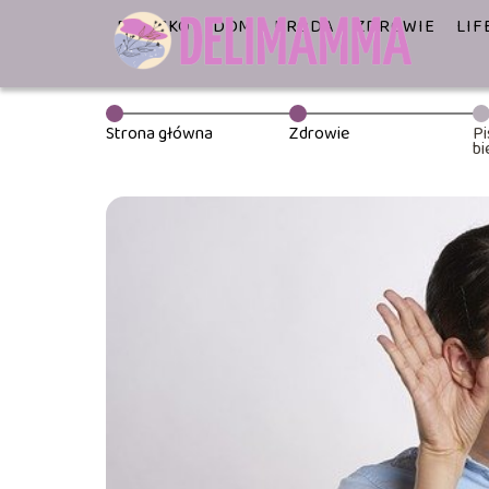
DZIECKO
DOM
URODA
ZDROWIE
LIF
Strona główna
Zdrowie
Pi
bi