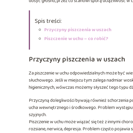
dosyć głośno, przez co stanowi sporą uciążliwość w co
Spis treści:
Przyczyny piszczenia w uszach
Piszczenie w uchu – co robić?
Przyczyny piszczenia w uszach
Za piszczenie w uchu odpowiedzialnych może być wiel
słuchowego. Jeśli w miejscu tym zalega nadmiar wosk
higienicznych, wówczas możemy słyszeć tego typu dź
Przyczyną dolegliwości bywają również schorzenia po
ucha wewnętrznego i środkowego. Problem występuje
szyjnych.
Piszczenie w uchu może wiązać się też z innymi choro
rozsiane, nerwica, depresja. Problem często pojawia 