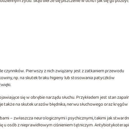
dziennym życiu. Skąd bierze się piszczenie w uchu i jak się go pozby
e czynników. Pierwszy z nich związany jest z zatkaniem przewodu
owiny, np. na skutek braku higieny lub stosowania patyczków
więki.
jawiające się w obrębie narządu słuchu. Przykładem jest stan zapal
 także na skutek urazów błędnika, nerwu słuchowego oraz kręgów
bami – zwłaszcza neurologicznymi i psychicznymi, takimi jak stwardn
się u osób z nieprawidłowym ciśnieniem tętniczym. Antybiotykoterap