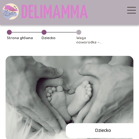
Strona główna
Dziecko
Waga
noworodka –
odpowiedni
pomiar i
kontrola
Dziecko