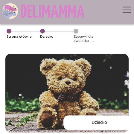
Strona główna
Dziecko
Zabawki dla
dwulatka –
atrakcyjne i
rozwijające
upominki
Dziecko