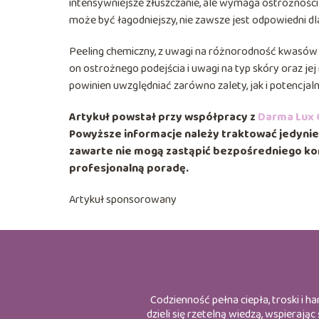
intensywniejsze złuszczanie, ale wymaga ostrożności
może być łagodniejszy, nie zawsze jest odpowiedni dl
Peeling chemiczny, z uwagi na różnorodność kwasów 
on ostrożnego podejścia i uwagi na typ skóry oraz je
powinien uwzględniać zarówno zalety, jak i potencjal
Artykuł powstał przy współpracy z
Darma Lux C
Powyższe informacje należy traktować jedynie j
zawarte nie mogą zastąpić bezpośredniego kon
profesjonalną poradę.
Artykuł sponsorowany
Codzienność pełna ciepła, troski i 
dzieli się rzetelną wiedzą, wspieraj