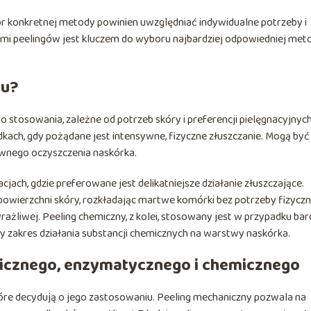
bór konkretnej metody powinien uwzględniać indywidualne potrzeby i
ami peelingów jest kluczem do wyboru najbardziej odpowiedniej met
gu?
 stosowania, zależne od potrzeb skóry i preferencji pielęgnacyjnych
ach, gdy pożądane jest intensywne, fizyczne złuszczanie. Mogą być
wnego oczyszczenia naskórka.
ach, gdzie preferowane jest delikatniejsze działanie złuszczające.
owierzchni skóry, rozkładając martwe komórki bez potrzeby fizycz
rażliwej. Peeling chemiczny, z kolei, stosowany jest w przypadku bar
y zakres działania substancji chemicznych na warstwy naskórka.
icznego, enzymatycznego i chemicznego
które decydują o jego zastosowaniu. Peeling mechaniczny pozwala na