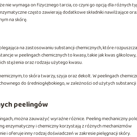
że nie wymaga on fizycznego tarcia, co czyni go opcją dla różnych t
enzymatyczne często zawierają dodatkowe składniki nawilżające ora
znym na skórę.
olegająca na zastosowaniu substancji chemicznych, które rozpuszcza
ancje w peelingach chemicznych to kwasy, takie jak kwas glikolowy,
ich stężenia oraz rodzaju użytego kwasu.
emicznym, to skóra twarzy, szyja oraz dekolt. W peelingach chemic
zchownego do średniogłębokiego, w zależności od użytych substancji
nych peelingów
lingach, można zauważyć wyraźne różnice. Peeling mechaniczny pol
eling enzymatyczny i chemiczny korzystają z różnych mechanizmów
 i oferuje inny rodzaj doświadczeń w zakresie pielęgnacji skóry.