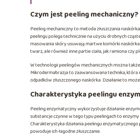
Czym jest peeling mechaniczny?
Peeling mechaniczny to metoda złuszczania naskórka, w
peelingu polega technicznie na użyciu drobnych cząstecz
masowania skóry usuwają martwe komórki naskórka. Ja
twarz, ale również inne partie ciała, jak ramiona czy pl
W technologii peelingów mechanicznych można także
Mikrodermabrazja to zaawansowana technika, która o
odpadków złuszczonego naskórka. Działanie to może r
Charakterystyka peelingu enzy
Peeling enzymatyczny wykorzystuje działanie enzymó
substancje czynne w tego typu peelingach to enzymy 
Charakterystyka działania peelingu enzymatycznego 
powoduje ich łagodne złuszczanie.