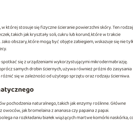
 której stosuje się fizyczne ścieranie powierzchni skóry. Ten rodzaj
ek, takich jak kryształy soli, cukru lub korund, które w trakcie
ko obszary, które mogą być objęte zabiegiem, wskazuje się nie tyl
ecy.
 spotkać się z urządzeniami wykorzystującymi mikrodermabrazję.
prócz samych drobin ściernych, używa również próżni do zasysania
óżnić się w zależności od użytego sprzętu oraz rodzaju ścierniwa.
matycznego
w pochodzenia naturalnego, takich jak enzymy roślinne. Główne
z owoców, jak bromelaina z ananasa czy papaina z papai.
polega na rozkładaniu białek wiążących martwe komórki naskórka, c