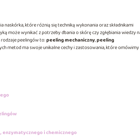
a naskórka, które różnią się techniką wykonania oraz składnikami
yką może wynikać z potrzeby dbania o skórę czy zgłębiania wiedzy n
 rodzaje peelingów to:
peeling mechaniczny
,
peeling
 tych metod ma swoje unikalne cechy i zastosowania, które omówimy
nego
elingów
o, enzymatycznego i chemicznego