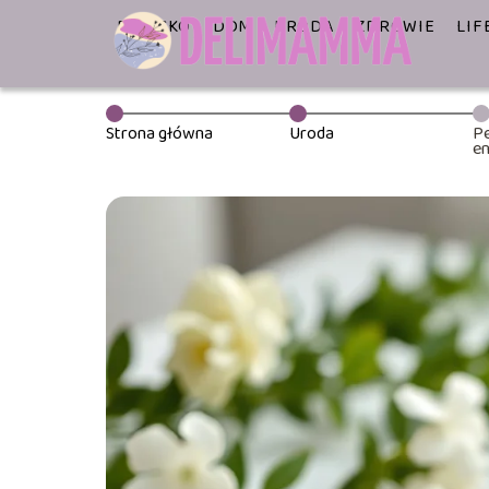
DZIECKO
DOM
URODA
ZDROWIE
LIF
Strona główna
Uroda
Pe
en
na