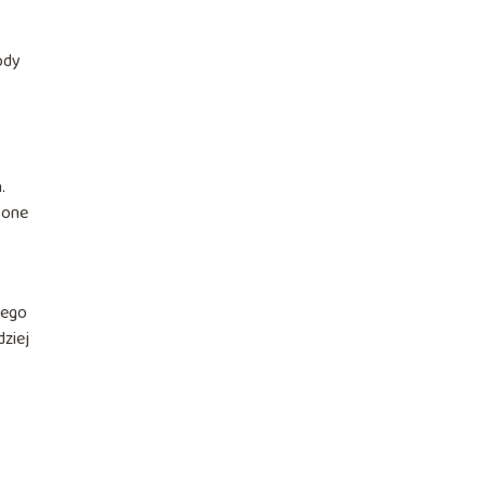
ody
.
 one
nego
dziej