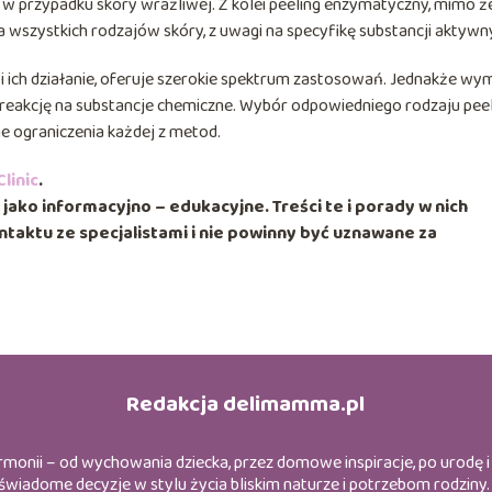
 w przypadku skóry wrażliwej. Z kolei peeling enzymatyczny, mimo ż
a wszystkich rodzajów skóry, z uwagi na specyfikę substancji aktywn
i ich działanie, oferuje szerokie spektrum zastosowań. Jednakże w
j reakcję na substancje chemiczne. Wybór odpowiedniego rodzaju pee
ne ograniczenia każdej z metod.
linic
.
ako informacyjno – edukacyjne. Treści te i porady w nich
taktu ze specjalistami i nie powinny być uznawane za
Redakcja delimamma.pl
harmonii – od wychowania dziecka, przez domowe inspiracje, po urodę
ąc świadome decyzje w stylu życia bliskim naturze i potrzebom rodzin