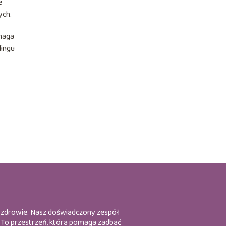
e
ych.
ymaga
lingu
 i zdrowie. Nasz doświadczony zespół
y. To przestrzeń, która pomaga zadbać