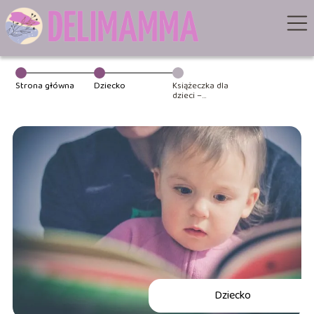
Strona główna
Dziecko
Książeczka dla
dzieci –
„Opowiem Ci,
Mamo, co robią
auta”
Dziecko