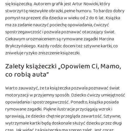
się książeczką. Autorem grafik jest Artur Nowicki, który
stworzył tę niezwykłe obrazki, pełne humoru. To bardzo dobry
pomysł na prezent dla dziecka w wieku od 2 do 6 lat. Książka
ma za zadanie nauczyć pociechę opowiadania, ćwiczyć
spostrzegawczość i pozwala poznawać otaczający świat.
Ciekawym urozmaiceniem są rymowane zagadki Marcina
Brykczyńskiego. Każdy rodzic doceni też sztywne kartki, co
zniweluje ryzyko zniszczenie książeczki.
Zalety książeczki „Opowiem Ci, Mamo,
co robią auta”
Warto zauważyć, że ta książeczka pozwala poznawać świat
motoryzacji w przyjemny sposób. Dziecko ćwiczy umiejętność
opowiadania i spostrzegawczość. Ponadto, książka posiada
rymowane zagadki. Piękne ilustracje przyciągają wzrok i
sprawiają, że dziecko chętnie przegląda zawartość. Sztywne,
wytrzymałe kartki będą doskonale służyć dziecku przez długi
czas. Jak widać, ta książeczka ma szereg zalet. Jest coraz