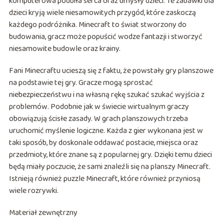
komputerowa podbiła serca oraz umysły dzieci. Te zabawki dla
dzieci kryją wiele niesamowitych przygód, które zaskoczą
każdego podróżnika. Minecraft to świat stworzony do
budowania, gracz może popuścić wodze fantazji i stworzyć
niesamowite budowle oraz krainy.
Fani Minecraftu ucieszą się z faktu, że powstały gry planszowe
na podstawie tej gry. Gracze mogą sprostać
niebezpieczeństwu i na własną rękę szukać szukać wyjścia z
problemów. Podobnie jak w świecie wirtualnym graczy
obowiązują ścisłe zasady. W grach planszowych trzeba
uruchomić myślenie logiczne. Każda z gier wykonana jest w
taki sposób, by doskonale oddawać postacie, miejsca oraz
przedmioty, które znane są z popularnej gry. Dzięki temu dzieci
będą miały poczucie, że sami znaleźli się na planszy Minecraft.
Istnieją również puzzle Minecraft, które również przyniosą
wiele rozrywki.
Materiał zewnętrzny