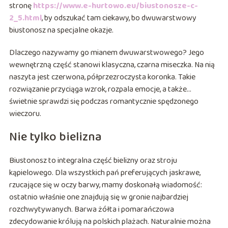
stronę
https://www.e-hurtowo.eu/biustonosze-c-
2_5.html
, by odszukać tam ciekawy, bo dwuwarstwowy
biustonosz na specjalne okazje.
Dlaczego nazywamy go mianem dwuwarstwowego? Jego
wewnętrzną część stanowi klasyczna, czarna miseczka. Na nią
naszyta jest czerwona, półprzezroczysta koronka. Takie
rozwiązanie przyciąga wzrok, rozpala emocje, a także…
świetnie sprawdzi się podczas romantycznie spędzonego
wieczoru.
Nie tylko bielizna
Biustonosz to integralna część bielizny oraz stroju
kąpielowego. Dla wszystkich pań preferujących jaskrawe,
rzucające się w oczy barwy, mamy doskonałą wiadomość:
ostatnio właśnie one znajdują się w gronie najbardziej
rozchwytywanych. Barwa żółta i pomarańczowa
zdecydowanie królują na polskich plażach. Naturalnie można