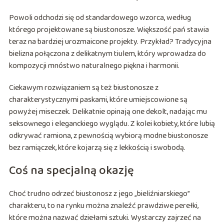
Powoli odchodzi się od standardowego wzorca, według
którego projektowane są biustonosze. Większość pań stawia
teraz na bardziej urozmaicone projekty. Przykład? Tradycyjna
bielizna połączona z delikatnym tiulem, który wprowadza do
kompozycji mnóstwo naturalnego piękna i harmonii.
Ciekawym rozwiązaniem są też biustonosze z
charakterystycznymi paskami, które umiejscowione są
powyżej miseczek. Delikatnie opinają one dekolt, nadając mu
seksownego i eleganckiego wyglądu. Z kolei kobiety, które lubią
odkrywać ramiona, z pewnością wybiorą modne biustonosze
bez ramiączek, które kojarzą się z lekkością i swobodą.
Coś na specjalną okazję
Choć trudno odrzeć biustonosz z jego „bieliźniarskiego”
charakteru, to na rynku można znaleźć prawdziwe perełki,
które można nazwać dziełami sztuki. Wystarczy zajrzeć na