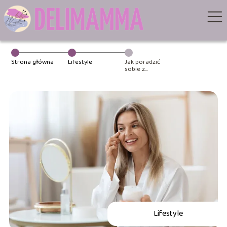
Strona główna
Lifestyle
Jak poradzić
sobie z
przebarwieniami
i suchą skórą?
Tylko pewne
rady
Lifestyle