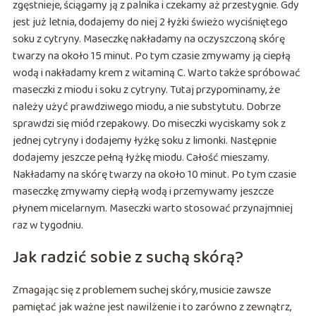
zgęstnieje, ściągamy ją z palnika i czekamy aż przestygnie. Gdy
jest już letnia, dodajemy do niej 2 łyżki świeżo wyciśniętego
soku z cytryny. Maseczkę nakładamy na oczyszczoną skórę
twarzy na około 15 minut. Po tym czasie zmywamy ją ciepłą
wodą i nakładamy krem z witaminą C. Warto także spróbować
maseczki z miodu i soku z cytryny. Tutaj przypominamy, że
należy użyć prawdziwego miodu, a nie substytutu. Dobrze
sprawdzi się miód rzepakowy. Do miseczki wyciskamy sok z
jednej cytryny i dodajemy łyżkę soku z limonki. Następnie
dodajemy jeszcze pełną łyżkę miodu. Całość mieszamy.
Nakładamy na skórę twarzy na około 10 minut. Po tym czasie
maseczkę zmywamy ciepłą wodą i przemywamy jeszcze
płynem micelarnym. Maseczki warto stosować przynajmniej
raz w tygodniu.
Jak radzić sobie z suchą skórą?
Zmagając się z problemem suchej skóry, musicie zawsze
pamiętać jak ważne jest nawilżenie i to zarówno z zewnątrz,