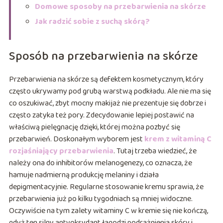
Domowe sposoby na przebarwienia na skórze
Jak radzić sobie z suchą skórą?
Sposób na przebarwienia na skórze
Przebarwienia na skórze są defektem kosmetycznym, który
często ukrywamy pod grubą warstwą podkładu. Ale nie ma się
co oszukiwać, zbyt mocny makijaż nie prezentuje się dobrze i
często zatyka też pory. Zdecydowanie lepiej postawić na
właściwą pielęgnację dzięki, której można pozbyć się
przebarwień. Doskonałym wyborem jest
krem z witaminą C
rozjaśniający przebarwienia
. Tutaj trzeba wiedzieć, że
należy ona do inhibitorów melanogenezy, co oznacza, że
hamuje nadmierną produkcję melaniny i działa
depigmentacyjnie. Regularne stosowanie kremu sprawia, że
przebarwienia już po kilku tygodniach są mniej widoczne.
Oczywiście na tym zalety witaminy C w kremie się nie kończą,
gdyż ten silny antyoksydant łagodzi podrażnienia skóry i