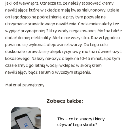
jak i od wewnątrz. Oznacza to, że należy stosować kremy
nawilżające, które w składzie mają kwas hialuronowy. Działa
on łagodząco na podrażnienia, a przy tym pozwala na
utrzymanie prawidłowego nawilżenia. Codziennie należy też
wypijać przynajmniej 2 litry wody niegazowanej. Można także
dodać do niej elektrolity. Ale to nie wszystko. Raz w tygodniu
powinno się wykonać olejowanie twarzy. Do tego celu
doskonale sprawdzi się olejek rycynowy, można również użyć
kokosowego. Należy nałożyć olejek na 10-15 minut, a po tym
czasie zmyć go letnią wodą i wklepać w skórę krem
nawilżający bądź serum o wyższym stężeniu.
Materiał zewnętrzny
Zobacz także:
Thx – co to znaczy i kiedy
używać tego skrótu?