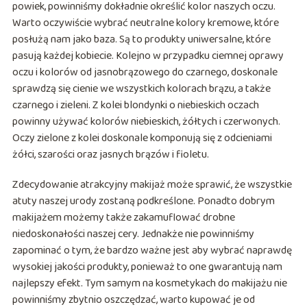
powiek, powinniśmy dokładnie określić kolor naszych oczu.
Warto oczywiście wybrać neutralne kolory kremowe, które
posłużą nam jako baza. Są to produkty uniwersalne, które
pasują każdej kobiecie. Kolejno w przypadku ciemnej oprawy
oczu i kolorów od jasnobrązowego do czarnego, doskonale
sprawdzą się cienie we wszystkich kolorach brązu, a także
czarnego i zieleni. Z kolei blondynki o niebieskich oczach
powinny używać kolorów niebieskich, żółtych i czerwonych.
Oczy zielone z kolei doskonale komponują się z odcieniami
żółci, szarości oraz jasnych brązów i fioletu.
Zdecydowanie atrakcyjny makijaż może sprawić, że wszystkie
atuty naszej urody zostaną podkreślone. Ponadto dobrym
makijażem możemy także zakamuflować drobne
niedoskonałości naszej cery. Jednakże nie powinniśmy
zapominać o tym, że bardzo ważne jest aby wybrać naprawdę
wysokiej jakości produkty, ponieważ to one gwarantują nam
najlepszy efekt. Tym samym na kosmetykach do makijażu nie
powinniśmy zbytnio oszczędzać, warto kupować je od