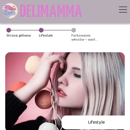
Strona główna
Lifestyle
Farbowanie
włosów – warto
czy lepiej nie?
Lifestyle